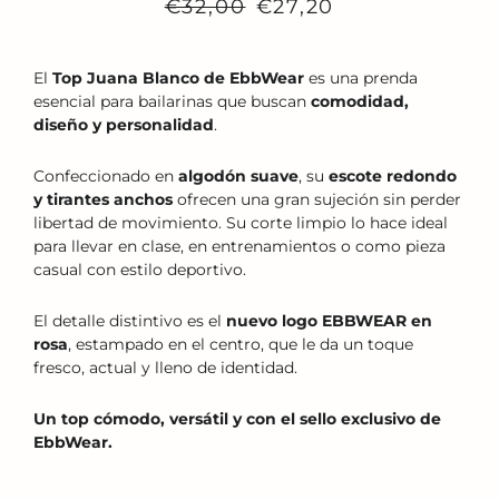
Precio
Precio
€32,00
€27,20
habitual
de
venta
El
Top Juana Blanco de EbbWear
es una prenda
esencial para bailarinas que buscan
comodidad,
diseño y personalidad
.
Confeccionado en
algodón suave
, su
escote redondo
y tirantes anchos
ofrecen una gran sujeción sin perder
libertad de movimiento. Su corte limpio lo hace ideal
para llevar en clase, en entrenamientos o como pieza
casual con estilo deportivo.
El detalle distintivo es el
nuevo logo EBBWEAR en
rosa
, estampado en el centro, que le da un toque
fresco, actual y lleno de identidad.
Un top cómodo, versátil y con el sello exclusivo de
EbbWear.