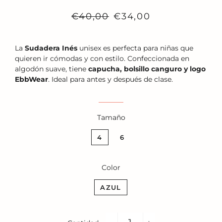
Precio
Precio
€40,00
€34,00
habitual
de
venta
La
Sudadera Inés
unisex es perfecta para niñas que
quieren ir cómodas y con estilo. Confeccionada en
algodón suave, tiene
capucha, bolsillo canguro y logo
EbbWear
. Ideal para antes y después de clase.
Tamaño
4
6
Color
AZUL