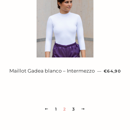
PRECIO H
Maillot Gadea blanco – Intermezzo
—
€64,90
ANTERIOR
1
2
3
SIGUIENTE