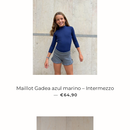
Maillot Gadea azul marino – Intermezzo
—
PRECIO HABITUAL
€64,90