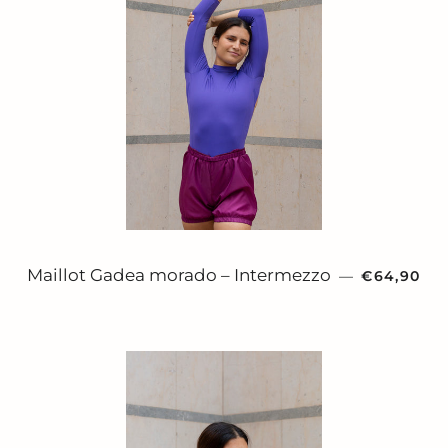
PRECIO H
Maillot Gadea morado – Intermezzo
—
€64,90