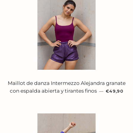
Maillot de danza Intermezzo Alejandra granate
PRECIO HA
con espalda abierta y tirantes finos
—
€49,90