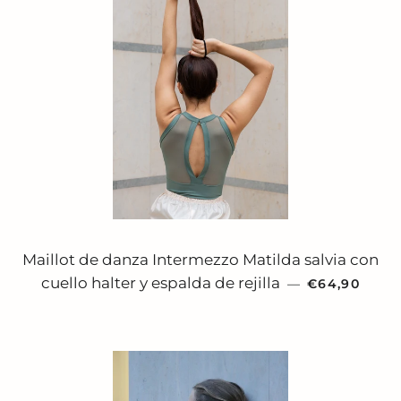
Maillot de danza Intermezzo Matilda salvia con
PRECIO HAB
cuello halter y espalda de rejilla
—
€64,90